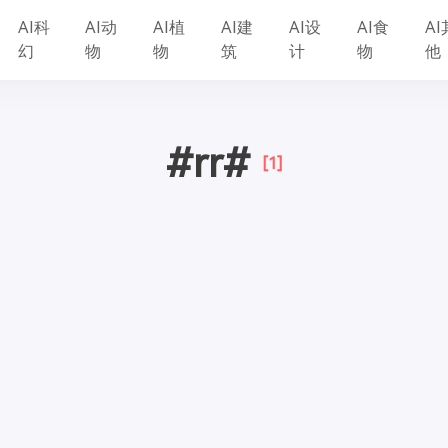
AI科
AI动
AI植
AI建
AI设
AI食
AI
幻
物
物
筑
计
物
他
#rr#
[1]