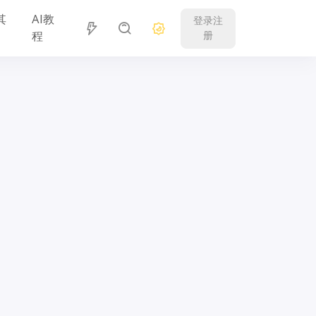
其
AI教
登录注
程
册