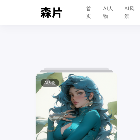
首
AI人
AI风
页
物
景
AI人物