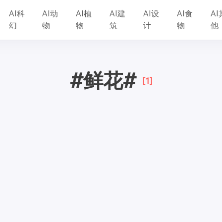
AI科
AI动
AI植
AI建
AI设
AI食
AI
幻
物
物
筑
计
物
他
#鲜花#
[1]