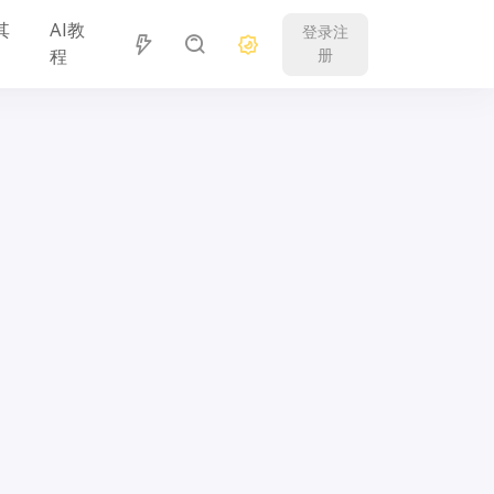
其
AI教
登录注
程
册