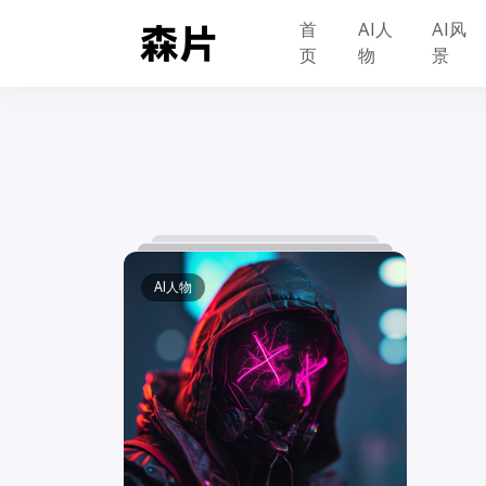
首
AI人
AI风
页
物
景
AI人物