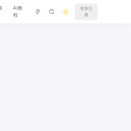
其
AI教
登录注
程
册