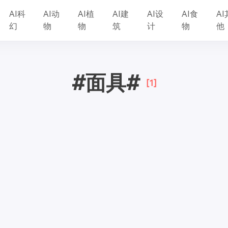
AI科
AI动
AI植
AI建
AI设
AI食
AI
幻
物
物
筑
计
物
他
#面具#
[1]