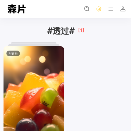
#透过#
[1]
AI食物