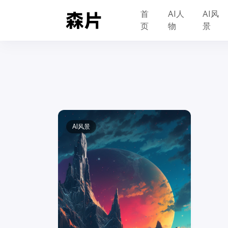
首
AI人
AI风
页
物
景
AI风景