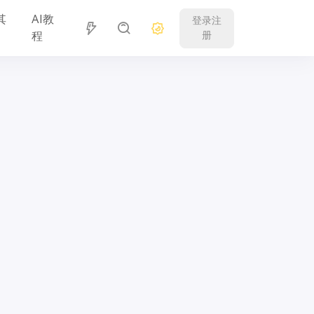
其
AI教
登录注
程
册