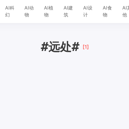
AI科
AI动
AI植
AI建
AI设
AI食
AI
幻
物
物
筑
计
物
他
#远处#
[1]