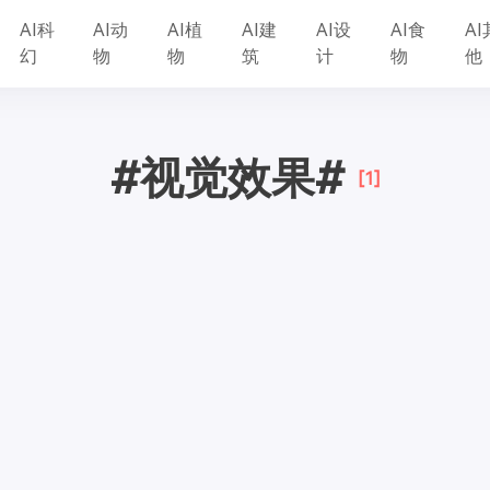
AI科
AI动
AI植
AI建
AI设
AI食
AI
幻
物
物
筑
计
物
他
#视觉效果#
[1]