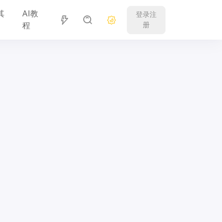
其
AI教
登录注
程
册