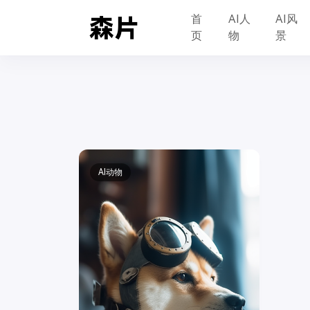
首
AI人
AI风
页
物
景
AI动物