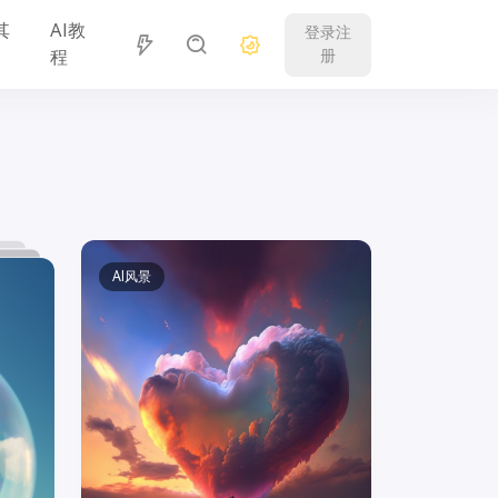
其
AI教
登录注
程
册
AI风景