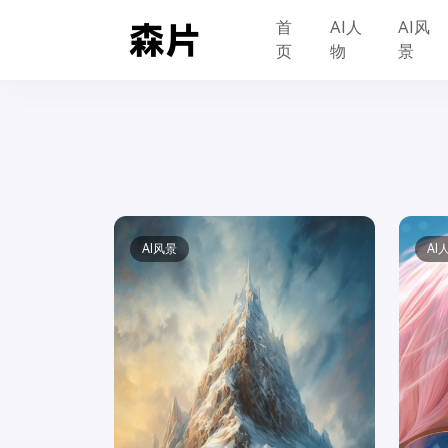
首
AI人
AI风
页
物
景
AI风景
AI