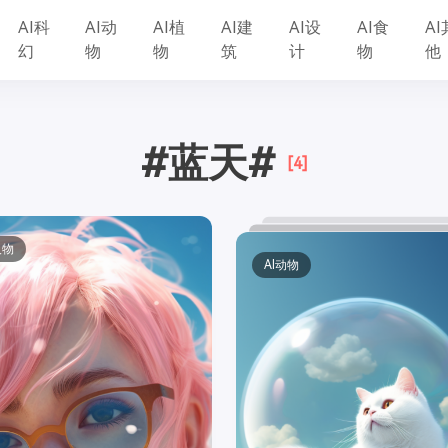
AI科
AI动
AI植
AI建
AI设
AI食
AI
幻
物
物
筑
计
物
他
#蓝天#
[4]
人物
AI动物