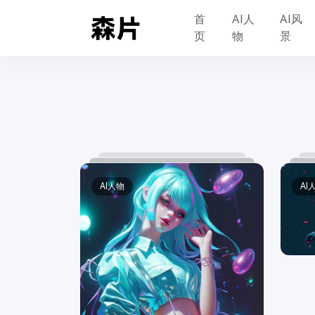
首
AI人
AI风
页
物
景
AI人物
AI