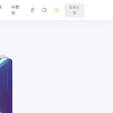
其
AI教
登录注
程
册