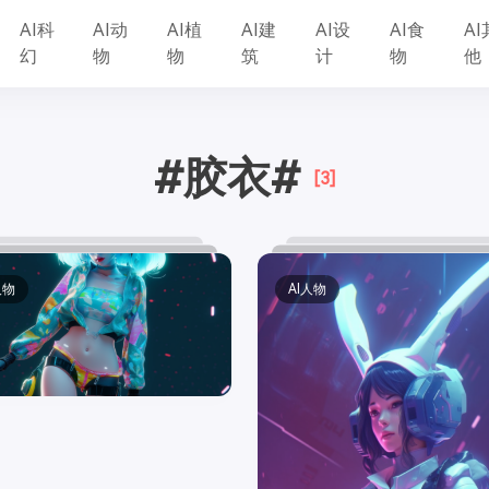
AI科
AI动
AI植
AI建
AI设
AI食
AI
幻
物
物
筑
计
物
他
#胶衣#
[3]
人物
AI人物