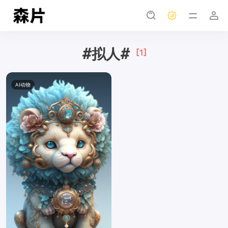
#拟人#
[1]
AI动物