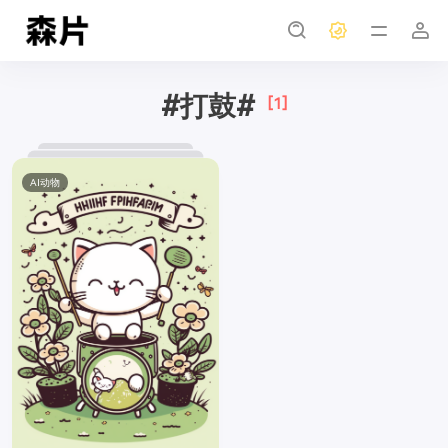
#打鼓#
[1]
AI动物