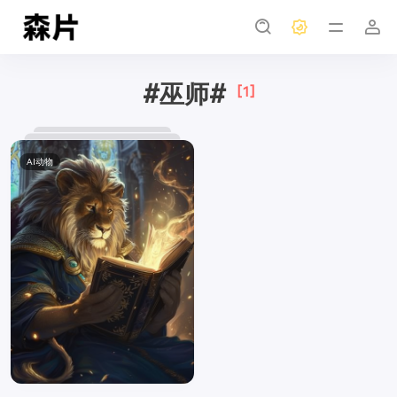
#巫师#
[1]
AI动物