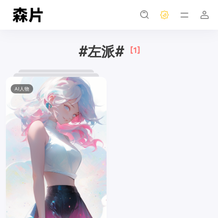
#左派#
[1]
AI人物