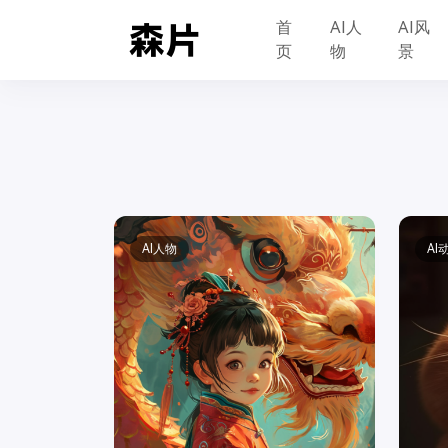
首
AI人
AI风
页
物
景
AI人物
AI