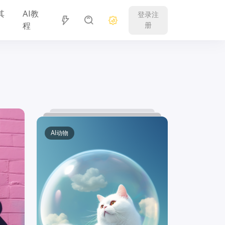
其
AI教
登录注
程
册
AI动物