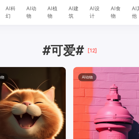
AI科
AI动
AI植
AI建
AI设
AI食
AI
幻
物
物
筑
计
物
他
#可爱#
[12]
动物
AI动物