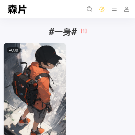
#一身#
[1]
AI人物