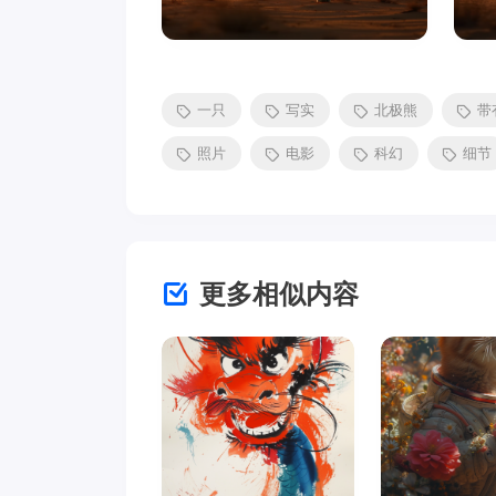
一只
写实
北极熊
带
照片
电影
科幻
细节
更多相似内容