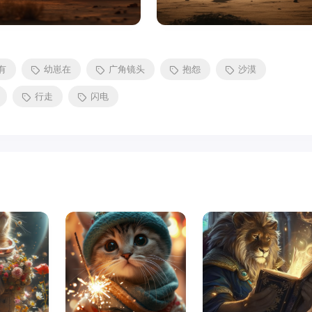
有
幼崽在
广角镜头
抱怨
沙漠
行走
闪电