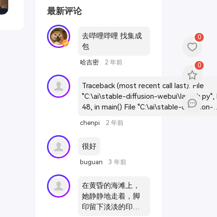
最新评论
去哔哩哔哩 找集成
0
包
哈吉密
2 年前
0
Traceback (most recent call last): File
"C:\ai\stable-diffusion-webui\launch.py", 
48, in main() File "C:\ai\stable-diffusion-
webui\launch.py", line 39, in main
chenpi
2 年前
prepare_environment() File "C:\ai\stable-
diffusion-webui\modules\launch_utils.py",
很好
411, in prepare_environment
git_clone(assets_repo, repo_dir('stable-
buguan
3 年前
diffusion-webui-assets'), "assets",
assets_commit_hash) File "C:\ai\stable-
在黄昏的海滩上，
diffusion-webui\modules\launch_utils.py",
她静静地走着，脚
192, in git_clone run(f'"{git}" clone --config
印留下淡淡的印
core.filemode=false "{url}" "{dir}"', f"Cloni