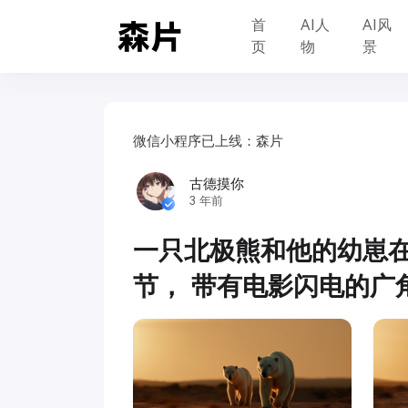
首
AI人
AI风
页
物
景
微信小程序已上线：森片
古德摸你
3 年前
一只北极熊和他的幼崽在
节， 带有电影闪电的广