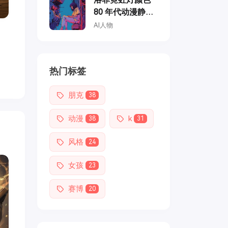
80 年代动漫静
止，修理机甲的
AI人物
女孩，复古时
尚，柔和的复古
色彩，龙天堂的
热门标签
风格
朋克
38
动漫
k
38
31
风格
24
女孩
23
赛博
20