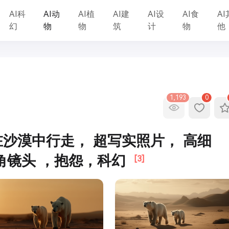
AI科
AI动
AI植
AI建
AI设
AI食
AI
幻
物
物
筑
计
物
他
1,193
0
沙漠中行走， 超写实照片， 高细
角镜头 ，抱怨，科幻
[3]