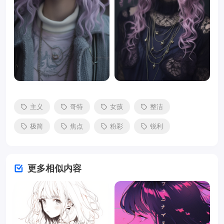
主义
哥特
女孩
整洁
极简
焦点
粉彩
锐利
更多相似内容