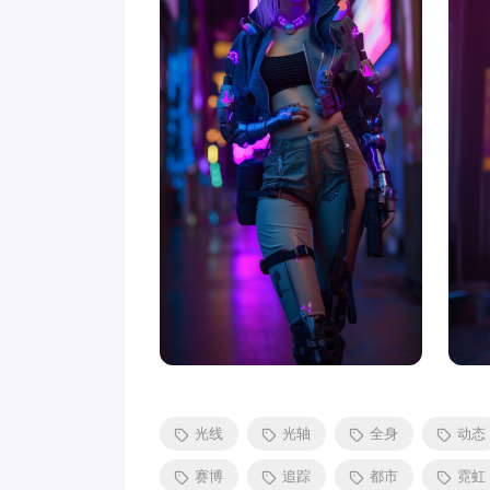
光线
光轴
全身
动态
赛博
追踪
都市
霓虹