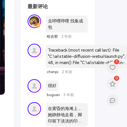
最新评论
去哔哩哔哩 找集成
包
哈吉密
2 年前
Traceback (most recent call last): File
"C:\ai\stable-diffusion-webui\launch.py", 
1
48, in main() File "C:\ai\stable-diffusion-
webui\launch.py", line 39, in main
chenpi
2 年前
prepare_environment() File "C:\ai\stable-
0
diffusion-webui\modules\launch_utils.py",
很好
411, in prepare_environment
git_clone(assets_repo, repo_dir('stable-
buguan
3 年前
diffusion-webui-assets'), "assets",
assets_commit_hash) File "C:\ai\stable-
在黄昏的海滩上，
diffusion-webui\modules\launch_utils.py",
她静静地走着，脚
192, in git_clone run(f'"{git}" clone --config
印留下淡淡的印
core.filemode=false "{url}" "{dir}"', f"Cloni