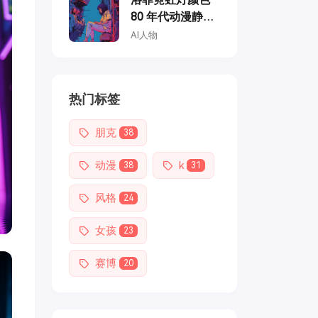
80 年代动漫静
止，修理机甲的
AI人物
女孩，复古时
尚，柔和的复古
色彩，龙天堂的
热门标签
风格
朋克
38
动漫
k
38
31
风格
24
女孩
23
赛博
20