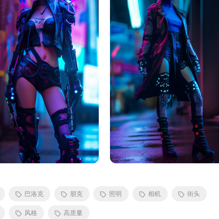
巴洛克
朋克
照明
相机
街头
风格
高质量