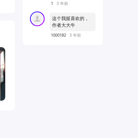
记，波浪轻轻拍打
1
3 年前
{name} into {dir}...", f"Couldn't clone {nam
着沙滩，与她离别
live=True) File "C:\ai\stable-diffusion-
的悲伤氛围弥漫在
webui\modules\launch_utils.py", line 116, 
这个我挺喜欢的，
空气中，反差明显
run raise RuntimeError("\n".join(error_bits))
作者大大牛
的黑白摄影风格，
RuntimeError: Couldn't clone assets.
用胶片相机拍摄，
1000182
3 年前
Command: "git" clone --config
精致的细节和柔和
core.filemode=false
的色调。
"https://github.com/AUTOMATIC1111/st
diffusion-webui-assets.git" "C:\ai\stable
diffusion-webui\repositories\stable-diff
webui-assets" Error code: 128 请按任
续. . . 这个下载不了，你那里有吗