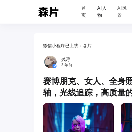
首
AI人
AI风
页
物
景
微信小程序已上线：森片
残浔
3 年前
赛博朋克、女人、全身
轴，光线追踪，高质量