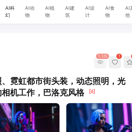
AI科
AI动
AI植
AI建
AI设
AI食
AI
幻
物
物
筑
计
物
他
1,125
1
照、霓虹都市街头装，动态照明，光
的相机工作，巴洛克风格
[6]