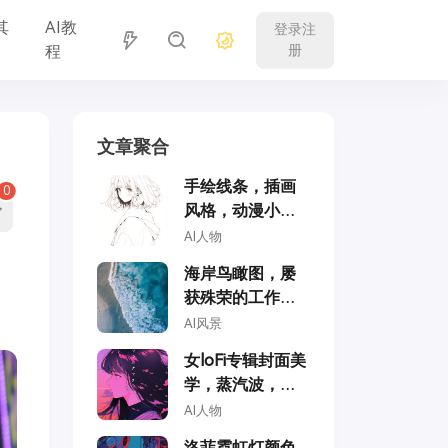
其
AI教
登录注
程
册
文章聚合
手绘线条，插画
0
风格，动漫小女
孩
AI人物
海岸鸟瞰图，屡
获殊荣的工作室
摄影，专业色彩
AI风景
分级，柔和阴
女loFi专辑封面美
影，无对比度，
学，蒸汽波，动
干净锐焦数码摄
漫风格，全彩，
AI人物
影
学园动漫风格
洛菲霓虹灯颜色