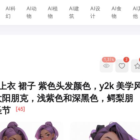
AI科
AI动
AI植
AI建
AI设
AI食
AI
幻
物
物
筑
计
物
他
1,374
3
上衣 裙子 紫色头发颜色，y2k 美学
太阳朋克，浅紫色和深黑色，鳄梨朋
圣节
[45]