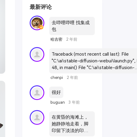
最新评论
去哔哩哔哩 找集成
包
哈吉密
2 年前
Traceback (most recent call last): File
"C:\ai\stable-diffusion-webui\launch.py", 
48, in main() File "C:\ai\stable-diffusion-
webui\launch.py", line 39, in main
chenpi
2 年前
prepare_environment() File "C:\ai\stable-
diffusion-webui\modules\launch_utils.py",
很好
411, in prepare_environment
git_clone(assets_repo, repo_dir('stable-
buguan
3 年前
diffusion-webui-assets'), "assets",
assets_commit_hash) File "C:\ai\stable-
在黄昏的海滩上，
diffusion-webui\modules\launch_utils.py",
她静静地走着，脚
192, in git_clone run(f'"{git}" clone --config
印留下淡淡的印
core.filemode=false "{url}" "{dir}"', f"Cloni