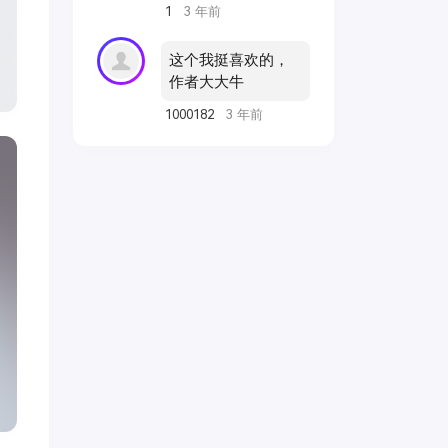
记，波浪轻轻拍打
1
3 年前
{name} into {dir}...", f"Couldn't clone {nam
着沙滩，与她离别
live=True) File "C:\ai\stable-diffusion-
的悲伤氛围弥漫在
webui\modules\launch_utils.py", line 116, 
这个我挺喜欢的，
空气中，反差明显
run raise RuntimeError("\n".join(error_bits))
作者大大牛
的黑白摄影风格，
RuntimeError: Couldn't clone assets.
用胶片相机拍摄，
1000182
3 年前
Command: "git" clone --config
精致的细节和柔和
core.filemode=false
的色调。
"https://github.com/AUTOMATIC1111/st
diffusion-webui-assets.git" "C:\ai\stable
diffusion-webui\repositories\stable-diff
webui-assets" Error code: 128 请按任
续. . . 这个下载不了，你那里有吗