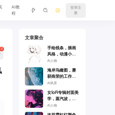
其
AI教
登录注
程
册
文章聚合
手绘线条，插画
0
风格，动漫小女
孩
AI人物
风
海岸鸟瞰图，屡
获殊荣的工作室
摄影，专业色彩
AI风景
分级，柔和阴
女loFi专辑封面美
影，无对比度，
学，蒸汽波，动
干净锐焦数码摄
漫风格，全彩，
AI人物
影
学园动漫风格
洛菲霓虹灯颜色