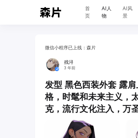
首
AI人
AI风
页
物
景
微信小程序已上线：森片
残浔
3 年前
发型 黑色西装外套 露肩
格，时髦和未来主义，
克，流行文化注入，万