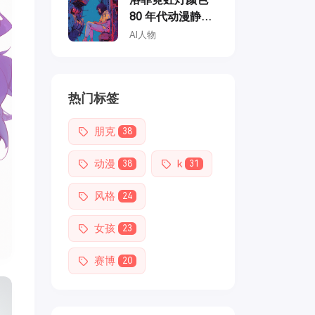
80 年代动漫静
止，修理机甲的
AI人物
女孩，复古时
尚，柔和的复古
色彩，龙天堂的
热门标签
风格
朋克
38
动漫
k
38
31
风格
24
女孩
23
赛博
20