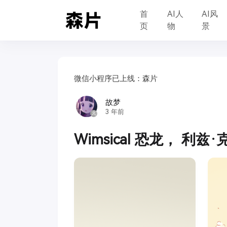
首
AI人
AI风
页
物
景
微信小程序已上线：森片
故梦
3 年前
Wimsical 恐龙， 利兹·克