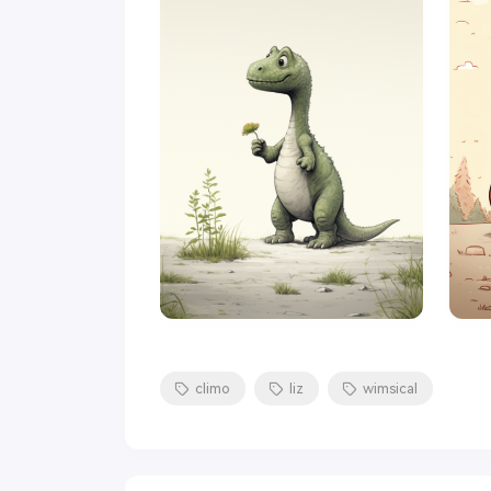
climo
liz
wimsical