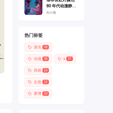
80 年代动漫静
止，修理机甲的
AI人物
女孩，复古时
尚，柔和的复古
色彩，龙天堂的
热门标签
风格
朋克
38
动漫
k
38
31
风格
24
女孩
23
赛博
20