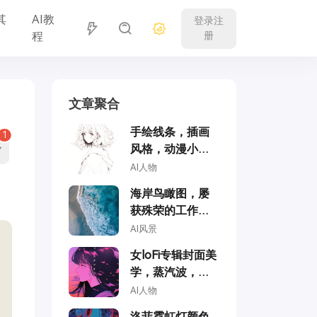
其
AI教
登录注
程
册
文章聚合
手绘线条，插画
1
风格，动漫小女
孩
AI人物
海岸鸟瞰图，屡
获殊荣的工作室
摄影，专业色彩
AI风景
分级，柔和阴
女loFi专辑封面美
影，无对比度，
学，蒸汽波，动
干净锐焦数码摄
漫风格，全彩，
AI人物
影
学园动漫风格
洛菲霓虹灯颜色