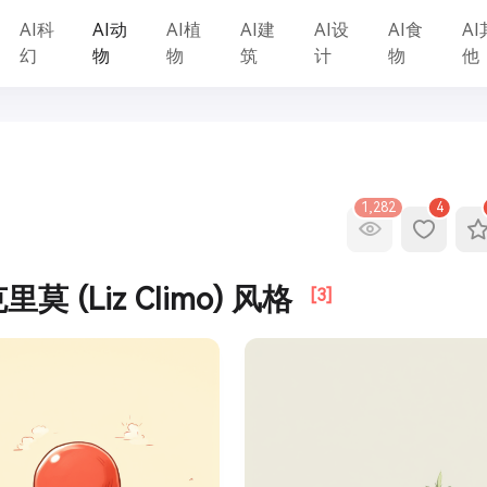
AI科
AI动
AI植
AI建
AI设
AI食
AI
幻
物
物
筑
计
物
他
1,282
4
里莫 (Liz Climo) 风格
[3]