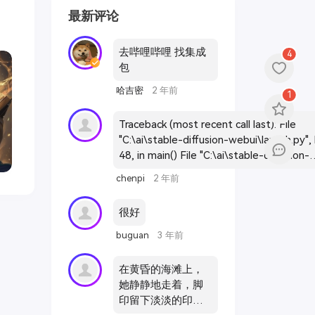
最新评论
去哔哩哔哩 找集成
4
包
哈吉密
2 年前
1
Traceback (most recent call last): File
"C:\ai\stable-diffusion-webui\launch.py", 
48, in main() File "C:\ai\stable-diffusion-
webui\launch.py", line 39, in main
chenpi
2 年前
prepare_environment() File "C:\ai\stable-
diffusion-webui\modules\launch_utils.py",
很好
411, in prepare_environment
git_clone(assets_repo, repo_dir('stable-
buguan
3 年前
diffusion-webui-assets'), "assets",
assets_commit_hash) File "C:\ai\stable-
在黄昏的海滩上，
diffusion-webui\modules\launch_utils.py",
她静静地走着，脚
192, in git_clone run(f'"{git}" clone --config
印留下淡淡的印
core.filemode=false "{url}" "{dir}"', f"Cloni