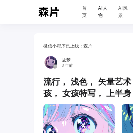
首
AI人
AI风
页
物
景
微信小程序已上线：森片
故梦
3 年前
流行， 浅色， 矢量艺术，
孩， 女孩特写， 上半