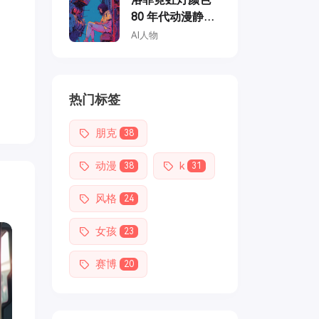
80 年代动漫静
止，修理机甲的
AI人物
女孩，复古时
尚，柔和的复古
色彩，龙天堂的
热门标签
风格
朋克
38
动漫
k
38
31
风格
24
女孩
23
赛博
20