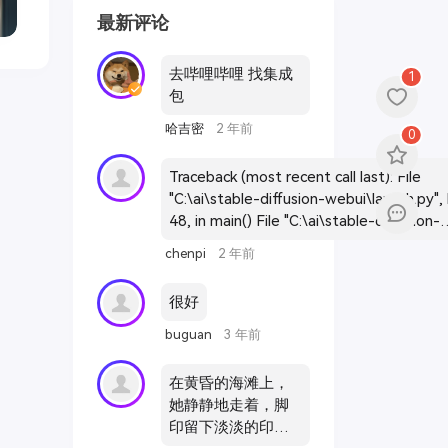
最新评论
去哔哩哔哩 找集成
1
包
哈吉密
2 年前
0
Traceback (most recent call last): File
"C:\ai\stable-diffusion-webui\launch.py", 
48, in main() File "C:\ai\stable-diffusion-
webui\launch.py", line 39, in main
chenpi
2 年前
prepare_environment() File "C:\ai\stable-
diffusion-webui\modules\launch_utils.py",
很好
411, in prepare_environment
git_clone(assets_repo, repo_dir('stable-
buguan
3 年前
diffusion-webui-assets'), "assets",
assets_commit_hash) File "C:\ai\stable-
在黄昏的海滩上，
diffusion-webui\modules\launch_utils.py",
她静静地走着，脚
192, in git_clone run(f'"{git}" clone --config
印留下淡淡的印
core.filemode=false "{url}" "{dir}"', f"Cloni