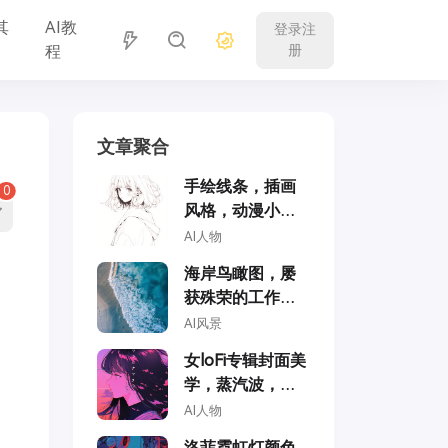
其
AI教
登录注
程
册
文章聚合
手绘线条，插画
0
风格，动漫小女
孩
AI人物
海岸鸟瞰图，屡
获殊荣的工作室
摄影，专业色彩
AI风景
分级，柔和阴
女loFi专辑封面美
影，无对比度，
学，蒸汽波，动
干净锐焦数码摄
漫风格，全彩，
AI人物
影
学园动漫风格
洛菲霓虹灯颜色