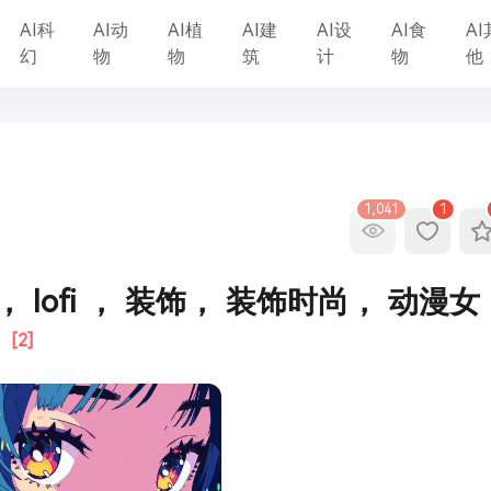
AI科
AI动
AI植
AI建
AI设
AI食
AI
幻
物
物
筑
计
物
他
1,041
1
 lofi ， 装饰， 装饰时尚， 动漫女
身
[2]