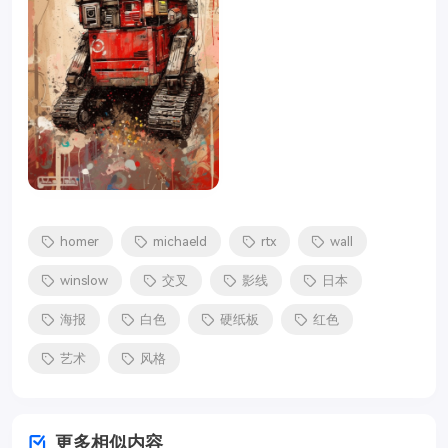
homer
michaeld
rtx
wall
winslow
交叉
影线
日本
海报
白色
硬纸板
红色
艺术
风格
更多相似内容