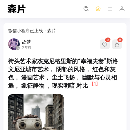
微信小程序已上线：森片
0
0
故梦
3 年前
街头艺术家杰克尼格里斯的“幸福夫妻”斯洛
文尼亚城市艺术， 阴郁的风格， 红色和灰
色， 漫画艺术， 尘土飞扬， 幽默与心灵相
[1]
遇， 象征静物 ，现实明暗 对比