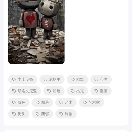
尘土飞扬
尼格里
幽默
心灵
斯洛文尼亚
明暗
杰克
漫画
灰色
相遇
艺术
艺术家
街头
阴郁
静物